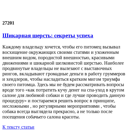
27201
Шикарная шерсть: секреты успеха
Каждому владельцу хочется, чтобы его питомец вызывал
восхищение окружающих своими статями и ухоженным
внешним видом, породистой внешностью, красивыми
движениями и шикарной шелковистой шерстью. Наиболее
продвинутые владельцы не вылезают с выставочных
рингов, вкладывают громадные деньги в работу груммеров
и хендлеров, чтобы насладиться кратким мигом триумфа
своего питомца. Здесь мы не будем рассматривать вопросы
вроде того «как потратить кучу денег на спа-уход в крутом
салоне для любимой собаки и где лучше проводить данную
процедуру» и постараемся решить вопрос в принципе,
несложными , но регулярными мероприятиями , чтобы
собака всегда выглядела прекрасно, а не только после
посещения собачьего салона красоты.
К тексту статьи