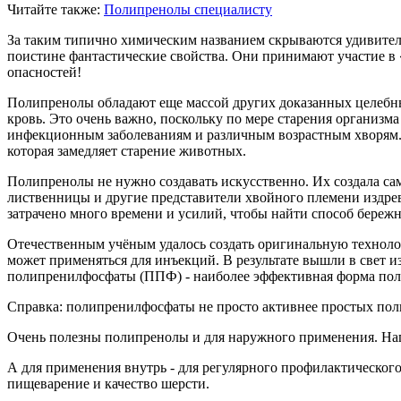
Читайте также:
Полипренолы специалисту
За таким типично химическим названием скрываются удивитель
поистине фантастические свойства. Они принимают участие в
опасностей!
Полипренолы обладают еще массой других доказанных целебны
кровь. Это очень важно, поскольку по мере старения организм
инфекционным заболеваниям и различным возрастным хворям.
которая замедляет старение животных.
Полипренолы не нужно создавать искусственно. Их создала са
лиственницы и другие представители хвойного племени издре
затрачено много времени и усилий, чтобы найти способ береж
Отечественным учёным удалось создать оригинальную техноло
может применяться для инъекций. В результате вышли в свет 
полипренилфосфаты (ППФ) - наиболее эффективная форма пол
Справка: полипренилфосфаты не просто активнее простых поли
Очень полезны полипренолы и для наружного применения. Н
А для применения внутрь - для регулярного профилактическог
пищеварение и качество шерсти.