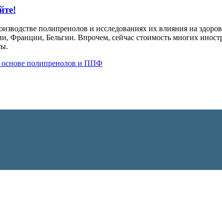
йте!
оизводстве полипренолов и исследованиях их влияния на здоро
, Франции, Бельгии. Впрочем, сейчас стоимость многих иностр
ты.
а основе полипренолов и ППФ