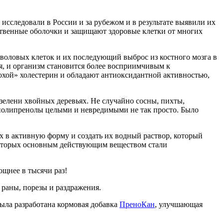
исследовали в России и за рубежом и в результате выявили их
ственные оболочки и защищают здоровые клетки от многих
оловых клеток и их последующий выброс из костного мозга в
ся, и организм становится более восприимчивым к
хой» холестерин и обладают антиоксидантной активностью,
зелени хвойных деревьях. Не случайно сосны, пихты,
 полипренолы целыми и невредимыми не так просто. Было
 в активную форму и создать их водный раствор, который
которых основным действующим веществом стали
ощнее в тысячи раз!
раны, порезы и раздражения.
ыла разработана кормовая добавка
ПреноКан
, улучшающая