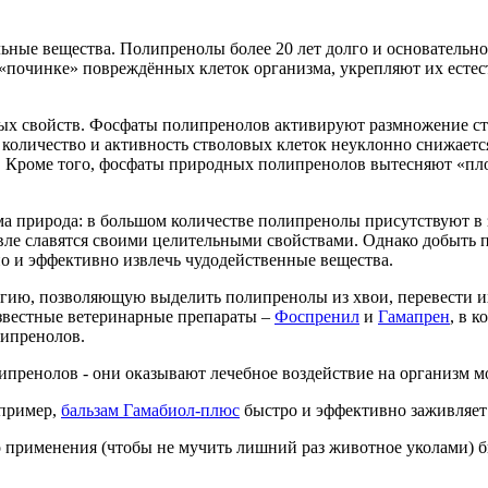
ные вещества. Полипренолы более 20 лет долго и основательно 
 «починке» повреждённых клеток организма, укрепляют их есте
х свойств. Фосфаты полипренолов активируют размножение ств
а количество и активность стволовых клеток неуклонно снижает
 Кроме того, фосфаты природных полипренолов вытесняют «пло
ма природа: в большом количестве полипренолы присутствуют в 
вле славятся своими целительными свойствами. Однако добыть
но и эффективно извлечь чудодейственные вещества.
гию, позволяющую выделить полипренолы из хвои, перевести их
известные ветеринарные препараты –
Фоспренил
и
Гамапрен
, в 
ипренолов.
пренолов - они оказывают лечебное воздействие на организм м
апример,
бальзам Гамабиол-плюс
быстро и эффективно заживляет 
о применения (чтобы не мучить лишний раз животное уколами) б