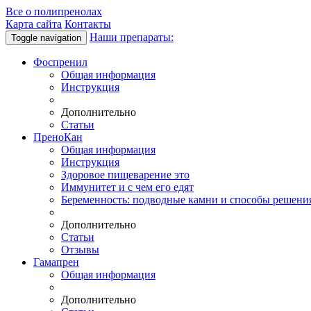
Все о полипренолах
Карта сайта
Контакты
Наши препараты:
Toggle navigation
Фоспренил
Общая информация
Инструкция
Дополнительно
Статьи
ПреноКан
Общая информация
Инструкция
Здоровое пищеварение это
Иммунитет и с чем его едят
Беременность: подводные камни и способы решени
Дополнительно
Статьи
Отзывы
Гамапрен
Общая информация
Дополнительно