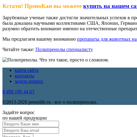
Кстати! ПреноКан вы можете
купить на нашем са
Зарубежные ученые также достигли значительных успехов в пр
была доказана научными коллективами США, Японии, Германии
разумно обратить внимание именно на отечественные препара
Мы предлагаем вашему вниманию
препараты для животных н
Читайте также:
Полипренолы специалисту
карта сайта
контакты
задать вопрос
8 499 190 44 63
©2013-2026 prenolife.ru - все о полипренолах.
Задайте вопрос
по нашей продукции